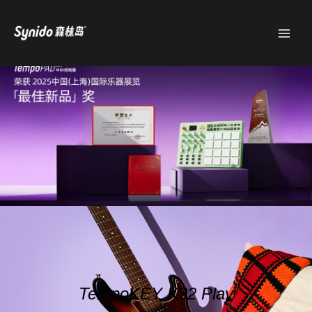
跳
MAI
至
MEN
内
容
TempoKEY K32 Play