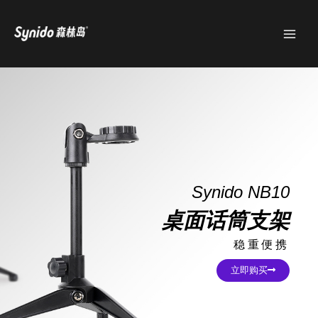
跳
MAI
至
MEN
内
容
Synido NB10
桌面话筒支架
稳重便携
立即购买