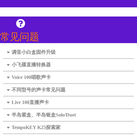
i
i
u
x
b
t
i
o
u
n
b
e
常见问题
调音小白盒固件升级
小飞碟直播转换器
Voice 100唱歌声卡
不同型号的声卡常见问题
Live 100直播声卡
半岛紫盒、半岛银盒Solo/Duet
TempoKEY K25探索家