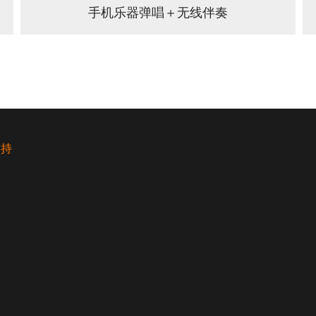
手机乐器弹唱＋无线伴奏
支持