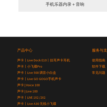
手机乐器内录＋音响
产品中心
服务与
声卡丨Live Dock E10丨挂耳声卡耳机
使用指南
声卡丨小飞碟Pro
软件下载
声卡丨Live 500 调音小白盒
常见问题
声卡丨Live GO GOGO手机声卡
声卡 | Voice 100
声卡 | Live 100
声卡丨LIVE 1X2 /2X2
声卡丨Live A30 无线小飞碟