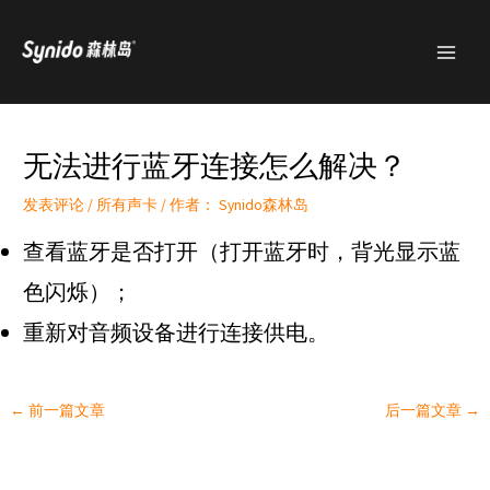
跳
MAI
至
MEN
内
容
无法进行蓝牙连接怎么解决？
发表评论
/
所有声卡
/ 作者：
Synido森林岛
查看蓝牙是否打开（打开蓝牙时，背光显示蓝
色闪烁）；
重新对音频设备进行连接供电。
←
前一篇文章
后一篇文章
→