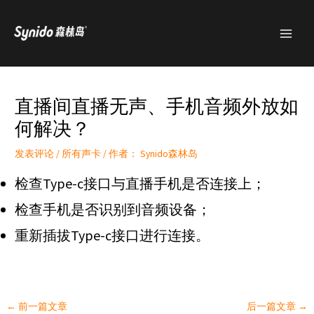
跳
MAI
至
MEN
内
容
直播间直播无声、手机音频外放如
何解决？
发表评论
/
所有声卡
/ 作者：
Synido森林岛
检查Type-c接口与直播手机是否连接上；
检查手机是否识别到音频设备；
重新插拔Type-c接口进行连接。
←
前一篇文章
后一篇文章
→