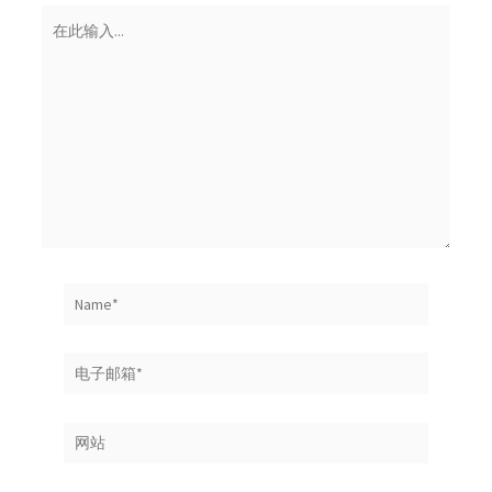
在
此
输
入...
Name*
电
子
邮
网
箱
站
*