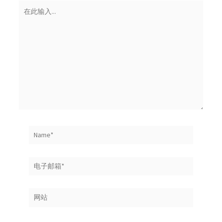
在
此
输
入...
Name*
电
子
邮
网
箱
站
*