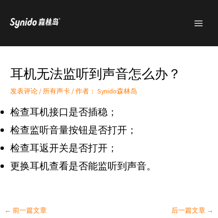
跳
MAI
至
MEN
内
容
耳机无法监听到声音怎么办？
发表评论
/
所有声卡
/ 作者：
Synido森林岛
检查耳机接口是否插稳；
检查监听音量按钮是否打开；
检查耳返开关是否打开；
更换耳机查看是否能监听到声音。
←
前一篇文章
后一篇文章
→