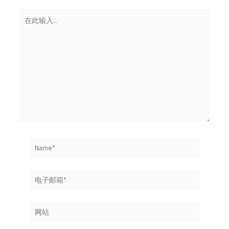
在
此
输
入...
Name*
电
子
邮
网
箱
站
*