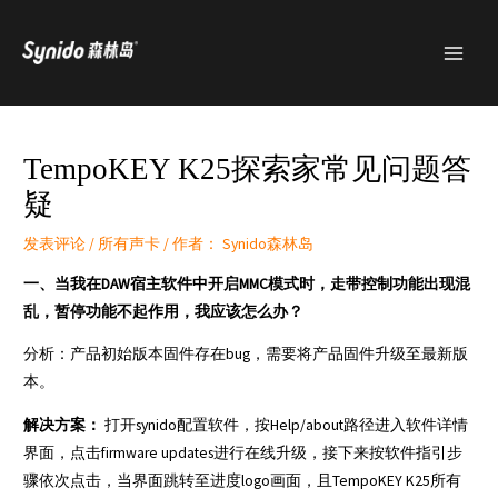
跳
MAI
至
MEN
内
容
TempoKEY K25探索家常见问题答
疑
发表评论
/
所有声卡
/ 作者：
Synido森林岛
一、当我在DAW宿主软件中开启MMC模式时，走带控制功能出现混
乱，暂停功能不起作用，我应该怎么办？
分析：产品初始版本固件存在bug，需要将产品固件升级至最新版
本。
解决方案：
打开synido配置软件，按Help/about路径进入软件详情
界面，点击firmware updates进行在线升级，接下来按软件指引步
骤依次点击，当界面跳转至进度logo画面，且TempoKEY K25所有